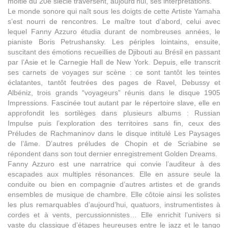
moitié du 20e siècle traversent, aujourd’hui, ses interprétations.
Le monde sonore qui naît sous les doigts de cette Artiste Yamaha
s’est nourri de rencontres. Le maître tout d’abord, celui avec
lequel Fanny Azzuro étudia durant de nombreuses années, le
pianiste Boris Petrushansky. Les périples lointains, ensuite,
suscitant des émotions recueillies de Djibouti au Brésil en passant
par l’Asie et le Carnegie Hall de New York. Depuis, elle transcrit
ses carnets de voyages sur scène : ce sont tantôt les teintes
éclatantes, tantôt feutrées des pages de Ravel, Debussy et
Albéniz, trois grands “voyageurs” réunis dans le disque 1905
Impressions. Fascinée tout autant par le répertoire slave, elle en
approfondit les sortilèges dans plusieurs albums : Russian
Impulse puis l’exploration des territoires sans fin, ceux des
Préludes de Rachmaninov dans le disque intitulé Les Paysages
de l’âme. D’autres préludes de Chopin et de Scriabine se
répondent dans son tout dernier enregistrement Golden Dreams.
Fanny Azzuro est une narratrice qui convie l’auditeur à des
escapades aux multiples résonances. Elle en assure seule la
conduite ou bien en compagnie d’autres artistes et de grands
ensembles de musique de chambre. Elle côtoie ainsi les solistes
les plus remarquables d’aujourd’hui, quatuors, instrumentistes à
cordes et à vents, percussionnistes… Elle enrichit l’univers si
vaste du classique d’étapes heureuses entre le jazz et le tango