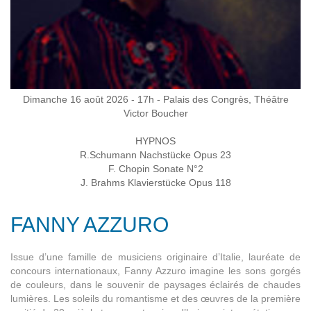
Dimanche 16 août 2026 - 17h - Palais des Congrès, Théâtre
Victor Boucher
HYPNOS
R.Schumann Nachstücke Opus 23
F. Chopin Sonate N°2
J. Brahms Klavierstücke Opus 118
FANNY AZZURO
Issue d’une famille de musiciens originaire d’Italie, lauréate de
concours internationaux, Fanny Azzuro imagine les sons gorgés
de couleurs, dans le souvenir de paysages éclairés de chaudes
lumières. Les soleils du romantisme et des œuvres de la première