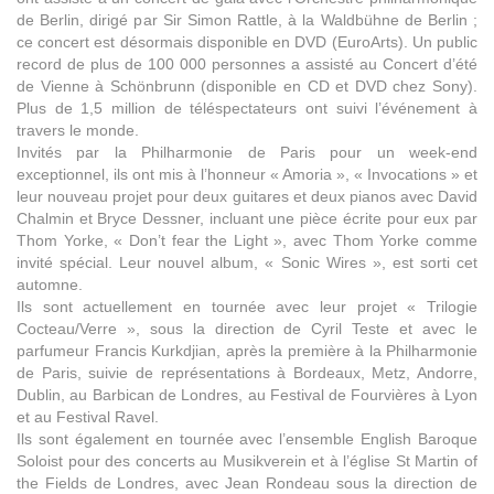
de Berlin, dirigé par Sir Simon Rattle, à la Waldbühne de Berlin ;
ce concert est désormais disponible en DVD (EuroArts). Un public
record de plus de 100 000 personnes a assisté au Concert d’été
de Vienne à Schönbrunn (disponible en CD et DVD chez Sony).
Plus de 1,5 million de téléspectateurs ont suivi l’événement à
travers le monde.
Invités par la Philharmonie de Paris pour un week-end
exceptionnel, ils ont mis à l’honneur « Amoria », « Invocations » et
leur nouveau projet pour deux guitares et deux pianos avec David
Chalmin et Bryce Dessner, incluant une pièce écrite pour eux par
Thom Yorke, « Don’t fear the Light », avec Thom Yorke comme
invité spécial. Leur nouvel album, « Sonic Wires », est sorti cet
automne.
Ils sont actuellement en tournée avec leur projet « Trilogie
Cocteau/Verre », sous la direction de Cyril Teste et avec le
parfumeur Francis Kurkdjian, après la première à la Philharmonie
de Paris, suivie de représentations à Bordeaux, Metz, Andorre,
Dublin, au Barbican de Londres, au Festival de Fourvières à Lyon
et au Festival Ravel.
Ils sont également en tournée avec l’ensemble English Baroque
Soloist pour des concerts au Musikverein et à l’église St Martin of
the Fields de Londres, avec Jean Rondeau sous la direction de