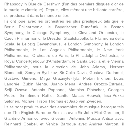
Rhapsody in Blue de Gershwin (l’un des premiers disques d’or de
la musique classique). Depuis, elles mènent une brillante carrière,
se produisant dans le monde entier.
Ils ont joué avec les orchestres les plus prestigieux tels que le
Berlin Philharmonic, le Bayerischer Rundfunk, le Boston
Symphony, le Chicago Symphony, le Cleveland Orchestra, le
Czech Philharmonic, le Dresden Staatskapelle, la Filarmonia della
Scala, le Leipzig Gewandhaus, le London Symphony, le London
Philharmonic, le Los Angeles Philharmonic, le New York
Philharmonic, l’Orchestre de Paris, le Philadelphia Orchestra, le
Royal Concertgebouw d’Amsterdam, le Santa Cecilia et le Vienna
Philharmonic, sous la direction de John Adams, Herbert
Blomstedt, Semyon Bychkov, Sir Colin Davis, Gustavo Dudamel,
Gustavo Gimeno, Mirga Grazinyte-Tyla, Pietari Inkinen, Louis
Langrée, Zubin Mehta, Juanjo Mena, Andres Orozco-Estrada,
Seiji Ozawa, Antonio Pappano, Matthias Pintscher, Georges
Pretre, Sir Simon Rattle, Santtu Matias Rouvali, Esa-Pekka
Salonen, Michael Tilson Thomas et Jaap van Zweden.
Ils se sont produits avec des ensembles de musique baroque tels
que The English Baroque Soloists avec Sir John Eliot Gardiner, Il
Giardino Armonico avec Giovanni Antonini, Musica Antica avec
Reinhard Goebel, et Venice Baroque avec Andrea Marcon, il