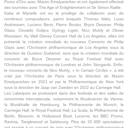
Pomo d’Oro avec Maxim Emelyanichev et ont également effectué
des tournées avec The Age of Enlightenment et Sir Simon Rattle.
Katia et Marielle ont eu le privilège de collaborer avec de
nombreux compositeurs, parmi lesquels Thomas Adès, Louis
Andriessen, Luciano Berio, Pierre Boulez, Bryce Dessner, Philip
Glass, Osvaldo Golijov, György Ligeti, Nico Muhly et Olivier
Messiaen. Au Walt Disney Concert Hall de Los Angeles, elles ont
présenté la création mondiale du nouveau Concerto de Philip
Glass avec l’Orchestre philharmonique de Los Angeles sous la
direction de Gustavo Dudamel, ainsi que la création mondiale du
concerto de Bryce Dessner au Royal Festival Hall avec
l’Orchestre philharmonique de Londres et John Storgards. Enfin,
le nouveau concerto de Nico Muhly, « In Certain Circles », a été
créé par l’Orchestre de Paris sous la direction de Maxim
Emelyanichev en 2021 et par le Philharmonique de New York
sous la direction de Jaap van Zweden en 2022 au Carnegie Hall.
Les Labeques se produisent dans des festivals et des salles de
renommée internationale, notamment le Musikverein de Vienne,
la Musikhalle de Hambourg, la Philharmonie de Munich, le
Carnegie Hall, le Royal Festival Hall, La Scala, la Philharmonie de
Berlin, Blossom, le Hollywood Bowl, Lucerne, les BBC Proms,
Ravinia, Tanglewood et Salzbourg. Plus de 33 000 spectateurs
ont assisté à un concert de gala avec l’Orchestre philharmonique